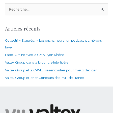
R
e
c
Articles récents
h
e
Collectif « Et après… » Les enchanteurs : un podcast tourné vers
r
l’avenir
c
Label Graine avec la CMA Lyon Rhône
h
Valtex Group dans la brochure Interfilière
e
Valtex Group et la CPME : se rencontrer pour mieux décider
r
Valtex Group et le 1er Concours des PME de France
: